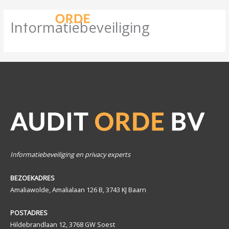
Ga
naar
Informatiebeveiliging
de
inhoud
Informatiebeveiliging en privacy experts
BEZOEKADRES
Amaliawolde, Amalialaan 126 B, 3743 KJ Baarn
POSTADRES
Hildebrandlaan 12, 3768 GW Soest