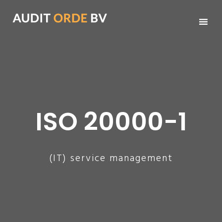
Ga
naar
de
inhoud
ISO 20000-1
(IT) service management