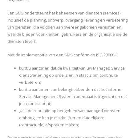
Een SMS ondersteunt het beheersen van diensten (services),
inclusief de planning, ontwerp, overgang, levering en verbetering
van diensten, die voldoen aan overeengekomen vereisten en
waarde bieden voor klanten, gebruikers en de organisatie die de
diensten levert.
Met de implementatie van een SMS conform de ISO 20000-1:
kunt u aantonen dat de kwaliteit van uw Managed Service
dienstverlening op orde is en in staat is om continu te
verbeteren;
kunt u aantonen aan belanghebbenden dat het interne
Service Management Systeem adequaat is ingericht en dat
je in control bent;
gaat de reputatie op het gebied van managed diensten
omhoog, en kan je makkelijker en duidelijkere
(contractuele) afspraken maken;
Deze norm is opgesteld om vereisten te specificeren voor het